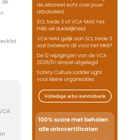
n de
de Arbowet echt over jouw
arbobeleid
en
SCL trede 3 of VCA-MAX: het
mkb wil duidelijkheid
VCA-MAX gelijk aan SCL trede 3:
ecklist
wat betekent dit voor het MKB?
De 12 wijzigingen van de VCA
2026/6.1 simpel uitgelegd
Safety Culture Ladder Light
voor kleine organisaties
Volledige arbo kennisbank
(VCA
100% score met behalen
alle arbocertificaten
en