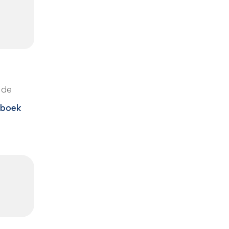
 de
boek