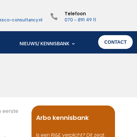
Telefoon

esco-consultancy.nl
070 - 891 49 11
CONTACT
NIEUWS/ KENNISBANK
n eerste
Arbo kennisbank
Is een RI&E verplicht? Dit zegt