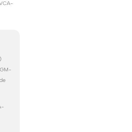
 VCA-
)
 VGM-
 de
A-