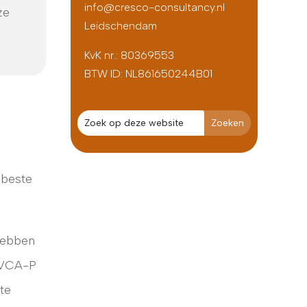
info@cresco-consultancy.nl
ze
Leidschendam
KvK nr.: 80369553
BTW ID:
NL861650244B01
 beste
 hebben
 (VCA-P
te