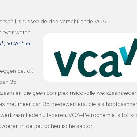
rschil is tussen de drie verschillende VCA-
 over weten,
A*, VCA** en
eggen dat dit
 dan 35
kzaam en die geen complex risicovolle werkzaamhede
ties met meer dan 35 medewerkers, die als hoofdaann
e werkzaamheden uitvoeren. VCA-Petrochemie is tot slo
tvoeren in de petrochemische sector.