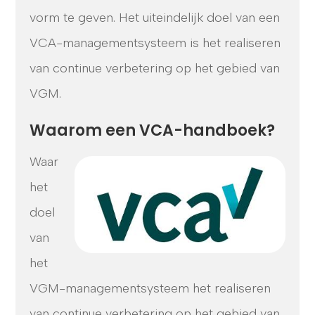
vorm te geven. Het uiteindelijk doel van een
VCA-managementsysteem is het realiseren
van continue verbetering op het gebied van
VGM.
Waarom een VCA-handboek?
Waar
het
doel
van
het
VGM-managementsysteem het realiseren
van continue verbetering op het gebied van