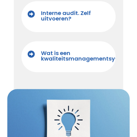
Interne audit. Zelf

uitvoeren?
Wat is een

kwaliteitsmanagementsysteem?