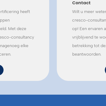
Contact
tificering heeft
Wilt u meer weten
appen
cresco-consultanc
eld. Met deze
op! Een ervaren a
resco-consultancy
vrijblijvend te 
n nagenoeg elke
betrekking tot dez
ceren.
beantwoorden.