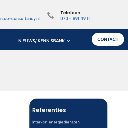
Telefoon

esco-consultancy.nl
070 - 891 49 11
CONTACT
NIEUWS/ KENNISBANK
Referenties
Inter-on energiediensten