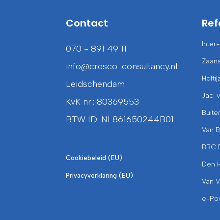
Contact
Ref
Inter
070 - 891 49 11
Zaans
info@cresco-consultancy.nl
Hoftij
Leidschendam
Jac. 
KvK nr.: 80369553
Buite
BTW ID: NL861650244B01
Van 
BBC 
Cookiebeleid (EU)
Den 
Privacyverklaring (EU)
Van V
e-Po