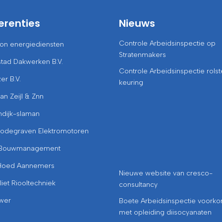
erenties
Nieuws
Controle Arbeidsinspectie op
-on energiediensten
Stratenmakers
tad Dakwerken B.V.
Controle Arbeidsinspectie rolst
zer B.V.
keuring
van Zeijl & Znn
ndijk-slaman
Bodegraven Elektromotoren
Bouwmanagement
Hoed Aannemers
Nieuwe website van cresco-
liet Riooltechniek
consultancy
wer
Boete Arbeidsinspectie voork
met opleiding diisocyanaten