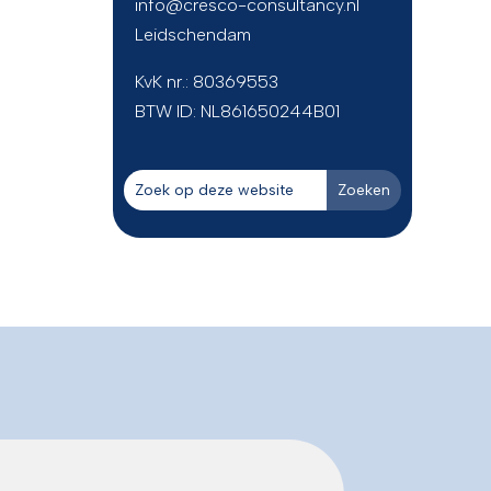
info@cresco-consultancy.nl
Leidschendam
KvK nr.: 80369553
BTW ID:
NL861650244B01