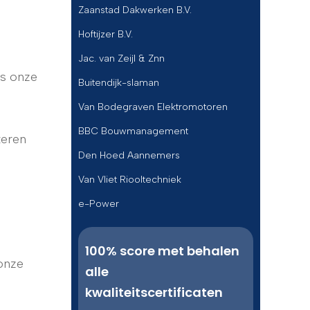
Zaanstad Dakwerken B.V.
Hoftijzer B.V.
Jac. van Zeijl & Znn
ns onze
Buitendijk-slaman
Van Bodegraven Elektromotoren
BBC Bouwmanagement
teren
Den Hoed Aannemers
Van Vliet Riooltechniek
e-Power
100% score met behalen
 onze
alle
kwaliteitscertificaten