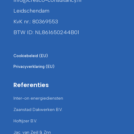
info@cresco-consultancy.nl
Leidschendam
KvK nr.: 80369553
BTW ID: NL861650244B01
Cookiebeleid (EU)
Privacyverklaring (EU)
Referenties
Inter-on energiediensten
Zaanstad Dakwerken B.V.
Hoftijzer B.V.
Jac. van Zeijl & Znn