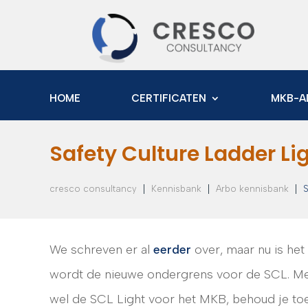
HOME
CERTIFICATEN
MKB-A
Safety Culture Ladder Li
|
|
|
cresco consultancy
Kennisbank
Arbo kennisbank
S
We schreven er al
eerder
over, maar nu is he
wordt de nieuwe ondergrens voor de SCL. Met 
wel de SCL Light voor het MKB, behoud je to