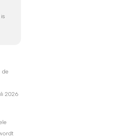
is
n de
uli 2026
ele
 wordt