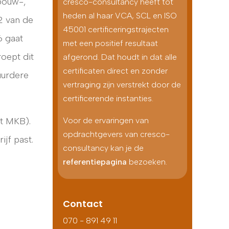
bouw-,
cresco-consultancy heeft tot
heden al haar VCA, SCL en ISO
 2 van de
45001 certificeringstrajecten
6 gaat
met een positief resultaat
oept dit
afgerond. Dat houdt in dat alle
certificaten direct en zonder
uurdere
vertraging zijn verstrekt door de
certificerende instanties.
Voor de ervaringen van
et MKB).
opdrachtgevers van cresco-
ijf past.
consultancy kan je de
referentiepagina
bezoeken.
Contact
070 - 891 49 11