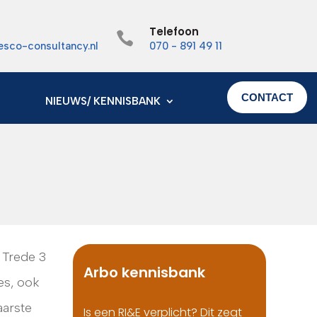
Telefoon

esco-consultancy.nl
070 - 891 49 11
CONTACT
NIEUWS/ KENNISBANK
 Trede 3
Arbo kennisbank
es, ook
aarste
Is een RI&E verplicht? Dit zegt