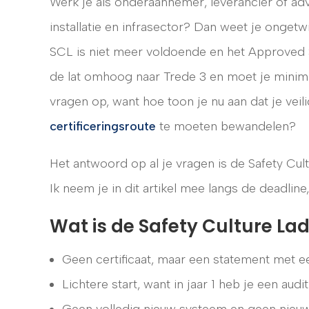
Werk je als onderaannemer, leverancier of a
installatie en infrasector? Dan weet je ongetw
SCL is niet meer voldoende en het Approved S
de lat omhoog naar Trede 3 en moet je minimaa
vragen op, want hoe toon je nu aan dat je vei
certificeringsroute
te moeten bewandelen?
Het antwoord op al je vragen is de Safety Cul
Ik neem je in dit artikel mee langs de deadlin
Wat is de Safety Culture Lad
Geen certificaat, maar een statement met een
Lichtere start, want in jaar 1 heb je een audi
Geen volledig nieuw systeem en geen nieu