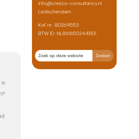
info@cresco-consultancy.nl
Leidschendam
KvK nr.: 80369553
BTW ID:
NL861650244B01
 is
n?
id