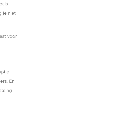
oals
 je niet
taat voor
optie
ers. En
etsing