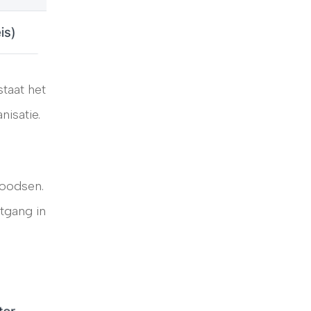
taat het
nisatie.
loodsen.
rtgang in