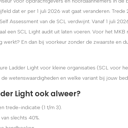
dviseur voor opdrachtgevers en hoofdaannemers in de 
ijfeld dat er per 1 juli 2026 wat gaat veranderen. Trede
elf Assessment van de SCL verdwijnt. Vanaf 1 juli 202
l een SCL Light audit uit laten voeren. Voor het MKB r
lig werkt? En dan bij voorkeur zonder de zwaarste en d
ture Ladder Light voor kleine organisaties (SCL voor h
e, de wetenswaardigheden en welke variant bij jouw bedr
der Light ook alweer?
 trede-indicatie (1 t/m 3).
t van slechts 40%.
we handboeken.