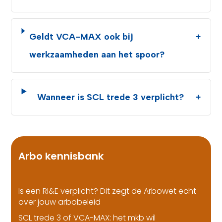
Geldt VCA-MAX ook bij
+
werkzaamheden aan het spoor?
Wanneer is SCL trede 3 verplicht?
+
Arbo kennisbank
Is een RI&E verplicht? Dit zegt de Arbowet echt
over jouw arbobeleid
SCL trede 3 of VCA-MAX: het mkb wil