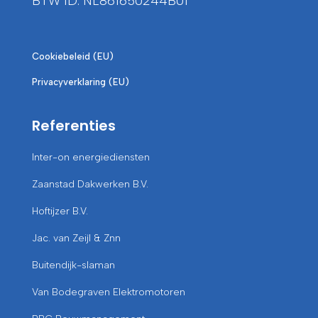
BTW ID: NL861650244B01
Cookiebeleid (EU)
Privacyverklaring (EU)
Referenties
Inter-on energiediensten
Zaanstad Dakwerken B.V.
Hoftijzer B.V.
Jac. van Zeijl & Znn
Buitendijk-slaman
Van Bodegraven Elektromotoren