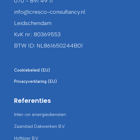
070 - 891 49 11
info@cresco-consultancy.nl
Leidschendam
KvK nr.: 80369553
BTW ID: NL861650244B01
Cookiebeleid (EU)
Privacyverklaring (EU)
Referenties
Inter-on energiediensten
Zaanstad Dakwerken B.V.
Hoftijzer B.V.