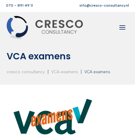
070 – 891 49 11
info@cresco-consultancy.nl
VCA examens
|
|
cresco consultancy
VCA-examens
VCA examens