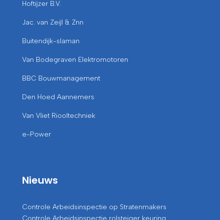
Hoftijzer B.V.
Jac. van Zeijl & Znn
Buitendijk-slaman
Van Bodegraven Elektromotoren
BBC Bouwmanagement
Den Hoed Aannemers
Van Vliet Riooltechniek
e-Power
Nieuws
Controle Arbeidsinspectie op Stratenmakers
Controle Arbeidsinspectie rolsteiger keuring