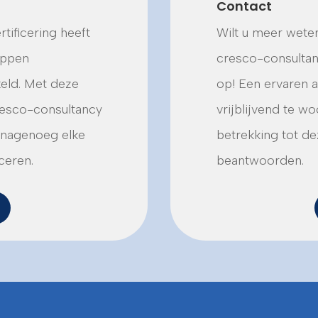
Contact
tificering heeft
Wilt u meer weten
appen
cresco-consultanc
eld. Met deze
op! Een ervaren a
resco-consultancy
vrijblijvend te 
n nagenoeg elke
betrekking tot dez
ceren.
beantwoorden.