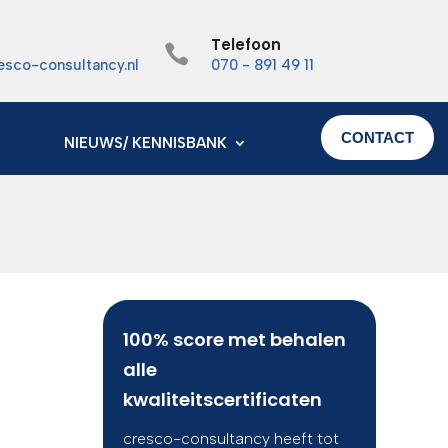
Telefoon

esco-consultancy.nl
070 - 891 49 11
CONTACT
NIEUWS/ KENNISBANK
100% score met behalen
alle
kwaliteitscertificaten
cresco-consultancy heeft tot