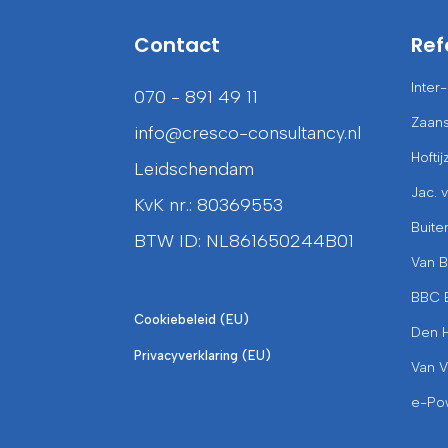
Contact
Ref
Inter
070 - 891 49 11
Zaans
info@cresco-consultancy.nl
Hoftij
Leidschendam
Jac. 
KvK nr.: 80369553
Buite
BTW ID: NL861650244B01
Van 
BBC 
Cookiebeleid (EU)
Den 
Privacyverklaring (EU)
Van V
e-Po