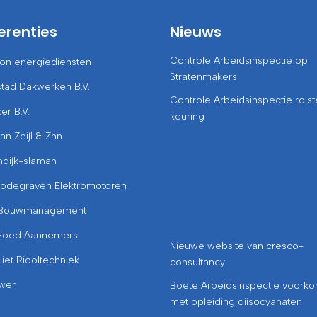
erenties
Nieuws
Controle Arbeidsinspectie op
-on energiediensten
Stratenmakers
tad Dakwerken B.V.
Controle Arbeidsinspectie rolst
zer B.V.
keuring
van Zeijl & Znn
ndijk-slaman
Bodegraven Elektromotoren
Bouwmanagement
Hoed Aannemers
Nieuwe website van cresco-
liet Riooltechniek
consultancy
wer
Boete Arbeidsinspectie voork
met opleiding diisocyanaten