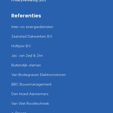
Privacyverklaring (EU)
Referenties
Inter-on energiediensten
Zaanstad Dakwerken B.V.
Hoftijzer B.V.
Jac. van Zeijl & Znn
Buitendijk-slaman
Van Bodegraven Elektromotoren
BBC Bouwmanagement
Den Hoed Aannemers
Van Vliet Riooltechniek