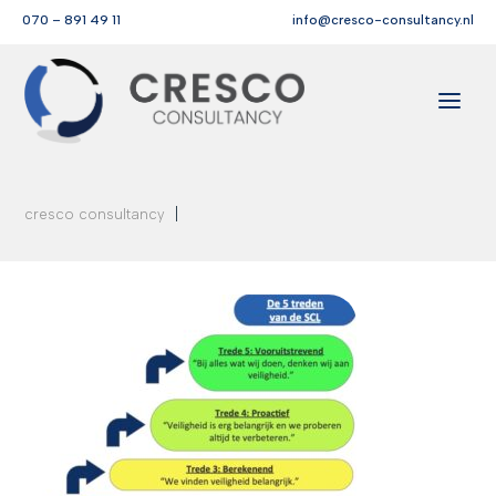
070 – 891 49 11
info@cresco-consultancy.nl
|
cresco consultancy