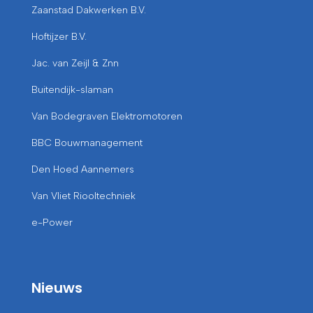
Zaanstad Dakwerken B.V.
Hoftijzer B.V.
Jac. van Zeijl & Znn
Buitendijk-slaman
Van Bodegraven Elektromotoren
BBC Bouwmanagement
Den Hoed Aannemers
Van Vliet Riooltechniek
e-Power
Nieuws