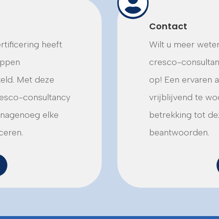

Contact
tificering heeft
Wilt u meer weten
appen
cresco-consultanc
eld. Met deze
op! Een ervaren a
resco-consultancy
vrijblijvend te 
n nagenoeg elke
betrekking tot dez
ceren.
beantwoorden.