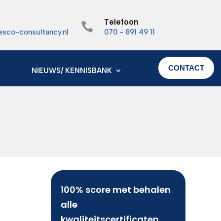
Telefoon

esco-consultancy.nl
070 - 891 49 11
CONTACT
NIEUWS/ KENNISBANK
100% score met behalen
alle
kwaliteitscertificaten