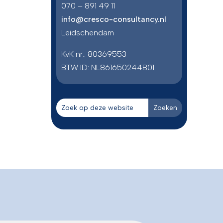
070 – 891 49 11
info@cresco-consultancy.nl
Leidschendam
KvK nr.: 80369553
BTW ID:
NL861650244B01