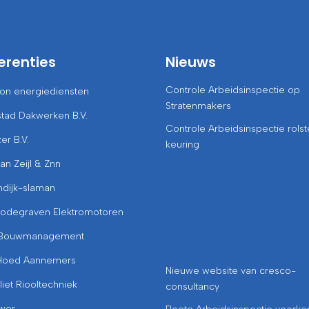
erenties
Nieuws
Controle Arbeidsinspectie op
-on energiediensten
Stratenmakers
tad Dakwerken B.V.
Controle Arbeidsinspectie rolst
zer B.V.
keuring
van Zeijl & Znn
ndijk-slaman
Bodegraven Elektromotoren
Bouwmanagement
Hoed Aannemers
Nieuwe website van cresco-
liet Riooltechniek
consultancy
wer